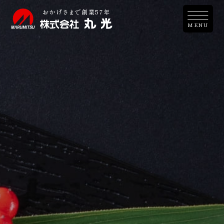
おか
げ
さ
ま
で創業57年
M
E
N
U