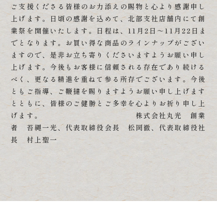
ご支援くださる皆様のお力添えの賜物と心より感謝申し
上げます。日頃の感謝を込めて、北部支社店舗内にて創
業祭を開催いたします。日程は、11月2日～11月22日ま
でとなります。お買い得な商品のラインナップがござい
ますので、是非お立ち寄りくださいますようお願い申し
上げます。今後もお客様に信頼される存在であり続ける
べく、更なる精進を重ねて参る所存でございます。今後
ともご指導、ご鞭撻を賜りますようお願い申し上げます
とともに、皆様のご健勝とご多幸を心よりお祈り申し上
げます。 株式会社丸光 創業
者 苔縄一光、代表取締役会長 松岡徹、代表取締役社
長 村上聖一