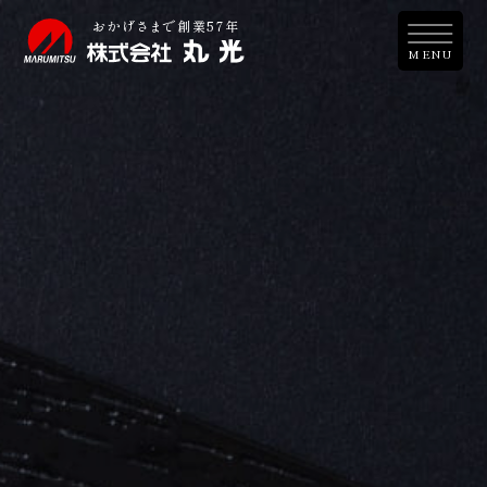
おか
げ
さ
ま
で創業57年
M
E
N
U