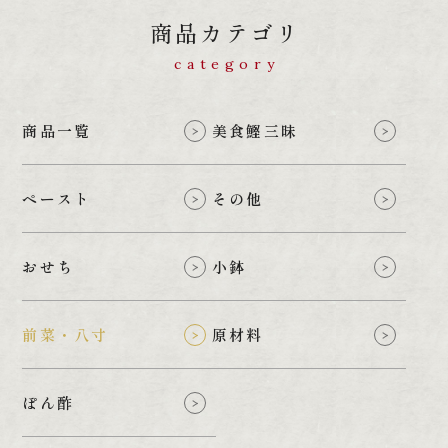
商
品
カ
テ
ゴ
リ
c
a
t
e
g
o
r
y
商品一覧
美食鰹三昧
ペースト
その他
おせち
小鉢
前菜・八寸
原材料
ぽん酢