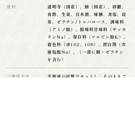
原料
道明寺（国産）、鯖（国産）、砂糖、
食酢、生姜、日本酒、味醂、食塩、昆
布、ゼラチン/トレハロース、調味料
（アミノ酸）、酸味料甘味料（サッカ
リンNa）、保存料（ソルビン酸K）、
着色料（赤102、106）、漂白剤（次
亜塩酸Na）、（一部に鯖・ゼラチン
を含む）
ご使用方法
半解凍の状態でカットし、そのままご
使用ください