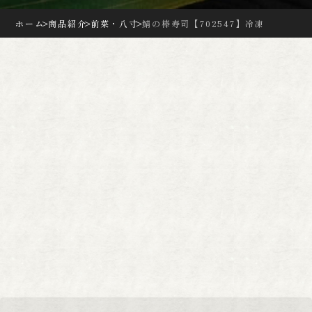
ホーム
>
商品紹介
>
前菜・八寸
>
鯖の棒寿司【702547】冷凍