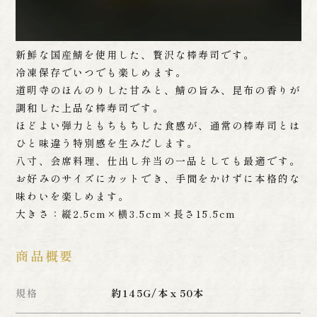
新鮮な国産鯖を使用した、贅沢な棒寿司です。
冷凍保存でいつでも楽しめます。
道明寺のほんのりした甘みと、鯖の旨み、昆布の香りが
調和した上品な棒寿司です。
ほどよい弾力ともちもちした食感が、通常の棒寿司とは
ひと味違う特別感を生みだします。
八寸、会席料理、仕出し弁当の一品としても最適です。
お好みのサイズにカットでき、手間をかけずに本格的な
味わいを楽しめます。
大きさ：縦2.5cm×横3.5cm×長さ15.5cm
商品概要
規格
約145G/本ｘ50本